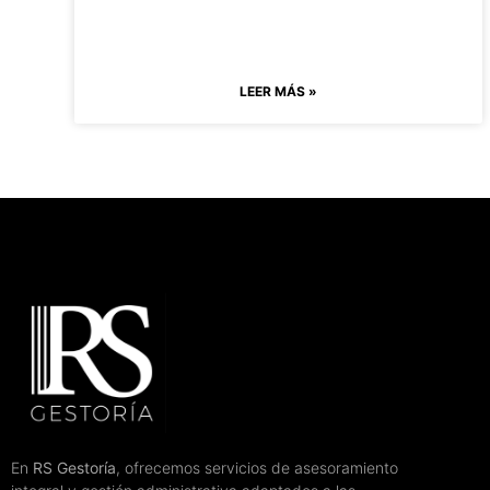
LEER MÁS »
En
RS Gestoría
, ofrecemos servicios de asesoramiento